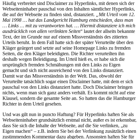
Häufig verbreitet sind Disclaimer zu Hyperlinks, mit denen sich der
Webseiteninhaber pauschal von den Inhalten sämtlicher Hyperlinks,
die auf der Webseite zu finden sind, distanziert.
„Mit Urteil vom 12.
Mai 1998 … hat das Landgericht Hamburg entschieden, dass man
… Links … mit zu verantworten hat. … Hiermit distanziere ich mich
ausdrücklich von allen verlinkten Seiten
“ lautet der allseits bekannte
Text, der im Grunde nur auf einem Missverständnis des zitierten
Urteils beruht. In dem Fall hatte sich der später Verurteilte über den
Kläger geärgert und setzte auf seine Homepage Links zu fremden
Seiten, die den Kläger beleidigten. Die Richter verurteilten ihn
deshalb wegen Beleidigung. Im Urteil hieß es, er habe sich die
ursprünglich fremden Schmähungen mit den Links zu Eigen
gemacht und sich nicht ausreichend von den Links distanziert.
Damit war das Missverständnis in der Welt. Das, obwohl der
Verurteilte tatsächlich sogar einen Disclaimer hatte, mit dem er sich
pauschal von den Links distanziert hatte. Doch Disclaimer bringen
nichts, wenn man sich ganz anders verhält. Es kommt nicht auf eine
Klausel, sondern die gesamte Seite an. So hatten das die Hamburger
Richter in dem Urteil gesehen.
Und was gilt nun in puncto Haftung? Für Hyperlinks haften Sie als
Webseiteninhaber grundsätzlich erstmal nicht, außer es ist erkennbar,
dass Sie sich die Inhalte der Webseite, auf die Sie verlinken, „zu
Eigen machen“ – z.B. indem Sie bei der Verlinkung zusätzlich einen
zustimmenden Kommentar dazu abgeben. Ansonsten haften Sie für