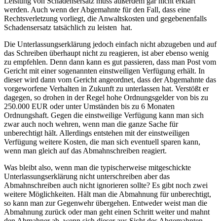
Leistung von Schadensersatz muss außerdem gar nicht erklärt
werden. Auch wenn der Abgemahnte für den Fall, dass eine
Rechtsverletzung vorliegt, die Anwaltskosten und gegebenenfalls
Schadensersatz tatsächlich zu leisten hat.
Die Unterlassungserklärung jedoch einfach nicht abzugeben und auf
das Schreiben überhaupt nicht zu reagieren, ist aber ebenso wenig
zu empfehlen. Denn dann kann es gut passieren, dass man Post vom
Gericht mit einer sogenannten einstweiligen Verfügung erhält. In
dieser wird dann vom Gericht angeordnet, dass der Abgemahnte das
vorgeworfene Verhalten in Zukunft zu unterlassen hat. Verstößt er
dagegen, so drohen in der Regel hohe Ordnungsgelder von bis zu
250.000 EUR oder unter Umständen bis zu 6 Monaten
Ordnungshaft. Gegen die einstweilige Verfügung kann man sich
zwar auch noch wehren, wenn man die ganze Sache für
unberechtigt hält. Allerdings entstehen mit der einstweiligen
Verfügung weitere Kosten, die man sich eventuell sparen kann,
wenn man gleich auf das Abmahnschreiben reagiert.
Was bleibt also, wenn man die typischerweise mitgeschickte
Unterlassungserklärung nicht unterschreiben aber das
Abmahnschreiben auch nicht ignorieren sollte? Es gibt noch zwei
weitere Möglichkeiten. Hält man die Abmahnung für unberechtigt,
so kann man zur Gegenwehr übergehen. Entweder weist man die
Abmahnung zurück oder man geht einen Schritt weiter und mahnt
den Abmahner ab, wenn sich dieser aus Sicht des Abgemahnten