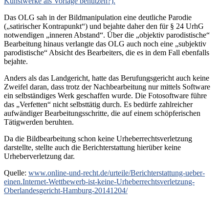
Kunstwerke als Vorlage benutzen?).
Das OLG sah in der Bildmanipulation eine deutliche Parodie
(„satirischer Kontrapunkt“) und bejahte daher den für § 24 UrhG
notwendigen „inneren Abstand“. Über die „objektiv parodistische“
Bearbeitung hinaus verlangte das OLG auch noch eine „subjektiv
parodistische“ Absicht des Bearbeiters, die es in dem Fall ebenfalls
bejahte.
Anders als das Landgericht, hatte das Berufungsgericht auch keine
Zweifel daran, dass trotz der Nachbearbeitung nur mittels Software
ein selbständiges Werk geschaffen wurde. Die Fotosoftware führe
das „Verfetten“ nicht selbsttätig durch. Es bedürfe zahlreicher
aufwändiger Bearbeitungsschritte, die auf einem schöpferischen
Tätigwerden beruhten.
Da die Bildbearbeitung schon keine Urheberrechtsverletzung
darstellte, stellte auch die Berichterstattung hierüber keine
Urheberverletzung dar.
Quelle:
www.online-und-recht.de/urteile/Berichterstattung-ueber-
einen.Internet-Wettbewerb-ist-keine-Urheberrechtsverletzung-
Oberlandesgericht-Hamburg-20141204/