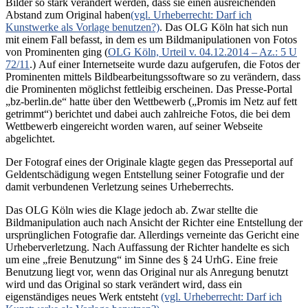
Bilder so stark verändert werden, dass sie einen ausreichenden
Abstand zum Original haben
(vgl. Urheberrecht: Darf ich
Kunstwerke als Vorlage benutzen?)
. Das OLG Köln hat sich nun
mit einem Fall befasst, in dem es um Bildmanipulationen von Fotos
von Prominenten ging (
OLG Köln, Urteil v. 04.12.2014 – Az.: 5 U
72/11
.)
Auf einer Internetseite wurde dazu aufgerufen, die Fotos der
Prominenten mittels Bildbearbeitungssoftware so zu verändern, dass
die Prominenten möglichst fettleibig erscheinen. Das Presse-Portal
„bz-berlin.de“ hatte über den Wettbewerb („Promis im Netz auf fett
getrimmt“) berichtet und dabei auch zahlreiche Fotos, die bei dem
Wettbewerb eingereicht worden waren, auf seiner Webseite
abgelichtet.
Der Fotograf eines der Originale klagte gegen das Presseportal auf
Geldentschädigung wegen Entstellung seiner Fotografie und der
damit verbundenen Verletzung seines Urheberrechts.
Das OLG Köln wies die Klage jedoch ab. Zwar stellte die
Bildmanipulation auch nach Ansicht der Richter eine Entstellung der
ursprünglichen Fotografie dar. Allerdings verneinte das Gericht eine
Urheberverletzung. Nach Auffassung der Richter handelte es sich
um eine „freie Benutzung“ im Sinne des § 24 UrhG. Eine freie
Benutzung liegt vor, wenn das Original nur als Anregung benutzt
wird und das Original so stark verändert wird, dass ein
eigenständiges neues Werk entsteht
(vgl. Urheberrecht: Darf ich