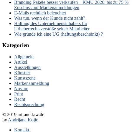
Branding-Pakete besser verkaufen – KMU 2026: bis zu 75 %
Zuschuss auf Markenanmeldungen
E-Mails rechtlich beleuchtet
Was tun, wenn der Kunde nicht zahlt?
Haftung des Unternehmensinhabers für
Urheberrechtsverstöße seiner Mitarbeiter
Wie gründe ich eine UG (haftungsbeschränkt) ?
Kategorien
Allgemein
Artikel
Ausstellungen
Künstler
Kunstszene
Markenanmeldung
Novum
Print
Recht
Rechtsprechung
© 2019 art-and-law.de
by
Andrijana Kojic
Kontakt