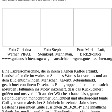
Foto Christina
Foto Stephanie
Foto Marian Luft,
Werner, PIPAL,
Steinkopf, Manhattan,
Back2Politics,
www.guteaussichten.org
www.guteaussichten.org
www.guteaussichten.or
Eine Espressomaschine, die in ihrem eigenen Kaffee ertrinkt,
Landschaften die im wahrsten Sinn des Wortes fast vor uns und aus
dem Bild entschwinden, Menschen, gegerbt, gebrandmarkt,
gezeichnet von ihrem Dasein, als Randgruppe tituliert oder in solch
absurden Haltungen ins Motiv inszeniert, dass das Kuckucknest
grüßen und uns verblüfft aus der Wäsche schauen lässt, graue
Betonbilder von monochromer Schlichtheit und überbordend bunte
Collagen von malerischer Schönheit: Im zehnten Jahr seines
Bestehens präsentiert „gute aussichten 2013/2014“ eine inhaltliche,
ästhetische, mediale und formale Bandbreite, wie sie die junge